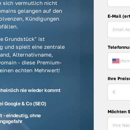
 sich vermutlich nicht 
mains gelangen auf den 
E-Mail (er
olvenzen, Kündigungen 
fällen. 
e Grundstück" ist 
 und spielt eine zentrale 
Telefonn
rand, Alternativname, 
omain - diese Premium-
 einen echten Mehrwert! 
Ihre Preis
cheinlich nie wieder kommt
ei Google & Co (SEO)
Möchten S
 - eindeutig, ohne
ngsgefahr