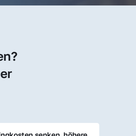
en? 
er 
ingkosten senken, höhere 