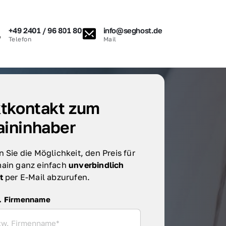
+49 2401 / 96 801 80
info@seghost.de
Telefon
Mail
tkontakt zum 
ininhaber
 Sie die Möglichkeit, den Preis für 
ain ganz einfach 
unverbindlich 
t 
per E-Mail abzurufen.
irmenname
. Firmenname