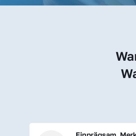
War
Wa
Einprägsam, Merk