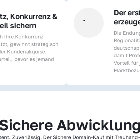
Der ers
z, Konkurrenz & 
erzeug
il sichern 
Die Endung 
 Ihre Konkurrenz 
Regionalit
itzt, gewinnt strategisch 
deutschspr
er Kundenakquise. 
damit Profe
rteil, bevor es jemand 
Vorteil fü
Marktbezu
Sichere Abwicklun
ent. Zuverlässig. Der Sichere Domain-Kauf mit Treuhand-