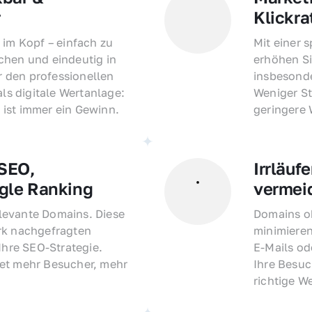
r
Klickra
 im Kopf – einfach zu 
Mit einer 
hen und eindeutig in 
erhöhen Si
den professionellen 
insbesonde
als digitale Wertanlage: 
Weniger St
ist immer ein Gewinn.
geringere
EO, 
Irrläufe
gle Ranking
vermei
evante Domains. Diese 
Domains oh
rk nachgefragten 
minimieren
Ihre SEO-Strategie. 
E-Mails o
et mehr Besucher, mehr 
Ihre Besuc
richtige W